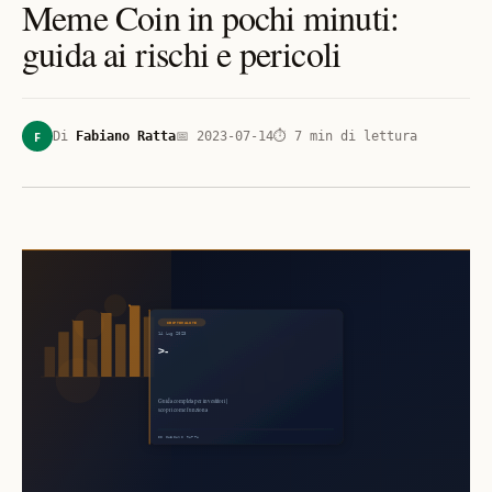
Meme Coin in pochi minuti:
guida ai rischi e pericoli
F
Di
Fabiano Ratta
📅
2023-07-14
⏱
7
min di lettura