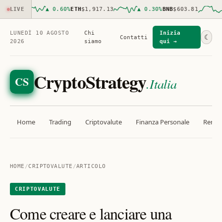
2.00
LIVE
▲
0.60
%
ETH
$1,917.13
▲
0.30
%
BNB
$603.81
▲
LUNEDÌ 10 AGOSTO
Chi
Inizia
☾
Contatti
2026
siamo
qui →
CryptoStrategy
CS
.Italia
Home
Trading
Criptovalute
Finanza Personale
Rendit
HOME
/
CRIPTOVALUTE
/
ARTICOLO
CRIPTOVALUTE
Come creare e lanciare una