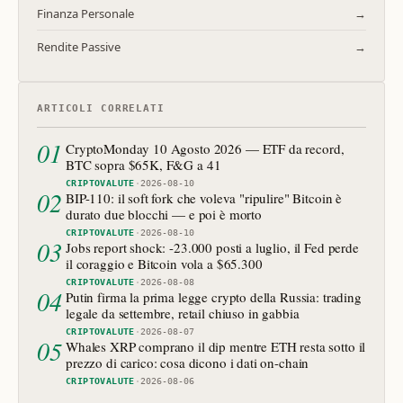
Finanza Personale
→
Rendite Passive
→
ARTICOLI CORRELATI
01
CryptoMonday 10 Agosto 2026 — ETF da record,
BTC sopra $65K, F&G a 41
CRIPTOVALUTE
·
2026-08-10
02
BIP-110: il soft fork che voleva "ripulire" Bitcoin è
durato due blocchi — e poi è morto
CRIPTOVALUTE
·
2026-08-10
03
Jobs report shock: -23.000 posti a luglio, il Fed perde
il coraggio e Bitcoin vola a $65.300
CRIPTOVALUTE
·
2026-08-08
04
Putin firma la prima legge crypto della Russia: trading
legale da settembre, retail chiuso in gabbia
CRIPTOVALUTE
·
2026-08-07
05
Whales XRP comprano il dip mentre ETH resta sotto il
prezzo di carico: cosa dicono i dati on-chain
CRIPTOVALUTE
·
2026-08-06