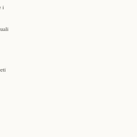
 i
uali
eti