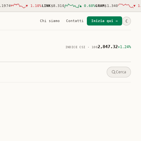
74
▼
1.10
%
LINK
$8.310
▲
0.60
%
GRAM
$1.340
▼
1.00
☾
Chi siamo
Contatti
Inizia qui →
2,847.32
+1.24%
INDICE CSI · 100
Cerca