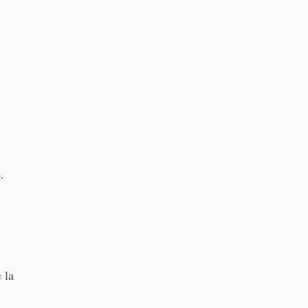
.
 la