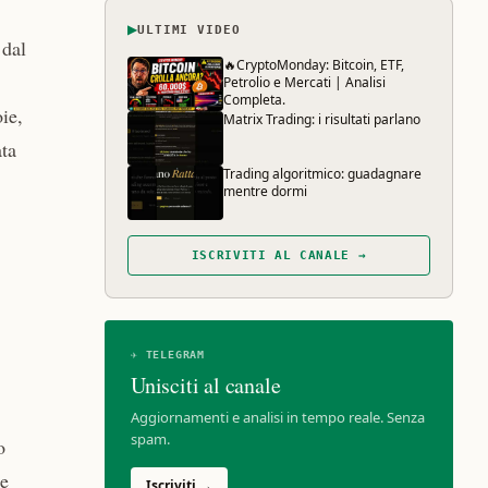
▶
ULTIMI VIDEO
 dal
🔥CryptoMonday: Bitcoin, ETF,
Petrolio e Mercati | Analisi
Completa.
ie,
Matrix Trading: i risultati parlano
ata
Trading algoritmico: guadagnare
mentre dormi
ISCRIVITI AL CANALE →
✈ TELEGRAM
Unisciti al canale
Aggiornamenti e analisi in tempo reale. Senza
spam.
o
 e
Iscriviti →