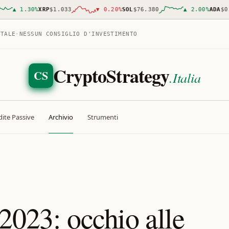
▲
1.30
%
XRP
$1.033
▼
0.20
%
SOL
$76.380
▲
2.00
%
ADA
$0.19
ITALE
·
NESSUN CONSIGLIO D'INVESTIMENTO
CryptoStrategy
CS
.Italia
ite Passive
Archivio
Strumenti
2023: occhio alle