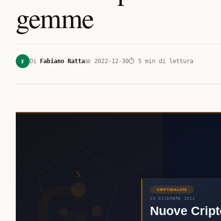
gemme
F
Di
Fabiano Ratta
📅
2022-12-30
⏱
5
min di lettura