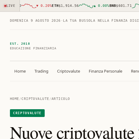
,783.00
LIVE
▼
0.20
%
ETH
$1,914.56
▲
0.00
%
BNB
$601.71
DOMENICA 9 AGOSTO 2026
·
LA TUA BUSSOLA NELLA FINANZA DIG
EST. 2018
EDUCAZIONE FINANZIARIA
Home
Trading
Criptovalute
Finanza Personale
Rend
HOME
/
CRIPTOVALUTE
/
ARTICOLO
CRIPTOVALUTE
Nuove criptovalute 