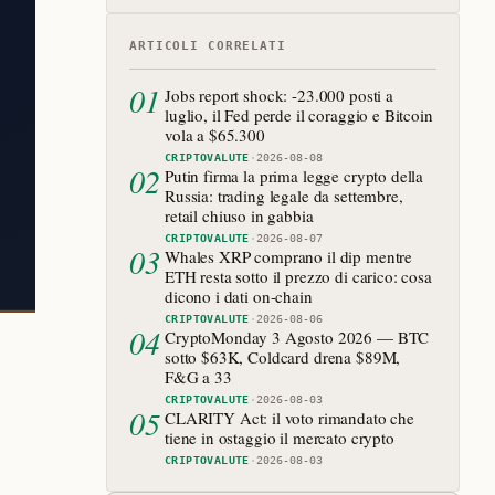
ARTICOLI CORRELATI
01
Jobs report shock: -23.000 posti a
luglio, il Fed perde il coraggio e Bitcoin
vola a $65.300
CRIPTOVALUTE
·
2026-08-08
02
Putin firma la prima legge crypto della
Russia: trading legale da settembre,
retail chiuso in gabbia
CRIPTOVALUTE
·
2026-08-07
03
Whales XRP comprano il dip mentre
ETH resta sotto il prezzo di carico: cosa
dicono i dati on-chain
CRIPTOVALUTE
·
2026-08-06
04
CryptoMonday 3 Agosto 2026 — BTC
sotto $63K, Coldcard drena $89M,
F&G a 33
CRIPTOVALUTE
·
2026-08-03
05
CLARITY Act: il voto rimandato che
tiene in ostaggio il mercato crypto
CRIPTOVALUTE
·
2026-08-03