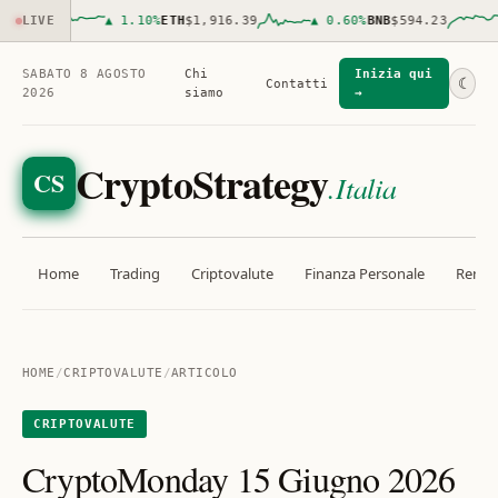
57.00
LIVE
▲
1.10
%
ETH
$1,916.39
▲
0.60
%
BNB
$594.23
▲
SABATO 8 AGOSTO
Chi
Inizia qui
☾
Contatti
2026
siamo
→
CryptoStrategy
CS
.Italia
Home
Trading
Criptovalute
Finanza Personale
Rendit
HOME
/
CRIPTOVALUTE
/
ARTICOLO
CRIPTOVALUTE
CryptoMonday 15 Giugno 2026