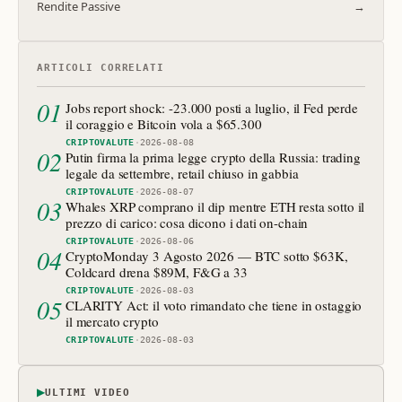
Rendite Passive
→
ARTICOLI CORRELATI
01
Jobs report shock: -23.000 posti a luglio, il Fed perde
il coraggio e Bitcoin vola a $65.300
CRIPTOVALUTE
·
2026-08-08
02
Putin firma la prima legge crypto della Russia: trading
legale da settembre, retail chiuso in gabbia
CRIPTOVALUTE
·
2026-08-07
03
Whales XRP comprano il dip mentre ETH resta sotto il
prezzo di carico: cosa dicono i dati on-chain
CRIPTOVALUTE
·
2026-08-06
04
CryptoMonday 3 Agosto 2026 — BTC sotto $63K,
Coldcard drena $89M, F&G a 33
CRIPTOVALUTE
·
2026-08-03
05
CLARITY Act: il voto rimandato che tiene in ostaggio
il mercato crypto
CRIPTOVALUTE
·
2026-08-03
▶
ULTIMI VIDEO