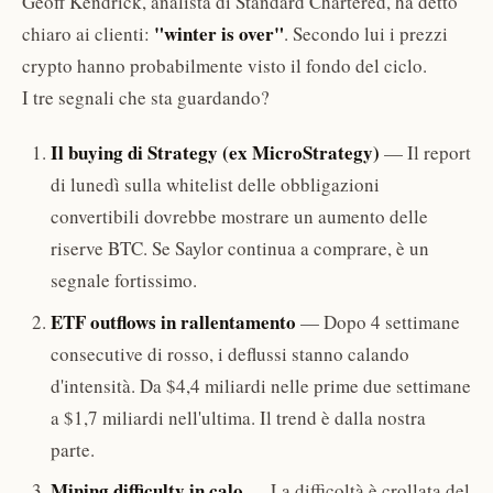
Geoff Kendrick, analista di Standard Chartered, ha detto
"winter is over"
chiaro ai clienti:
. Secondo lui i prezzi
crypto hanno probabilmente visto il fondo del ciclo.
I tre segnali che sta guardando?
Il buying di Strategy (ex MicroStrategy)
— Il report
di lunedì sulla whitelist delle obbligazioni
convertibili dovrebbe mostrare un aumento delle
riserve BTC. Se Saylor continua a comprare, è un
segnale fortissimo.
ETF outflows in rallentamento
— Dopo 4 settimane
consecutive di rosso, i deflussi stanno calando
d'intensità. Da $4,4 miliardi nelle prime due settimane
a $1,7 miliardi nell'ultima. Il trend è dalla nostra
parte.
Mining difficulty in calo
— La difficoltà è crollata del