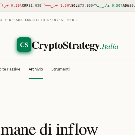
▼
0.20
%
XRP
$1.038
▼
1.30
%
SOL
$73.950
▲
0.50
%
ADA
$0.201
TALE
·
NESSUN CONSIGLIO D'INVESTIMENTO
CryptoStrategy
CS
.Italia
ite Passive
Archivio
Strumenti
imane di inflow