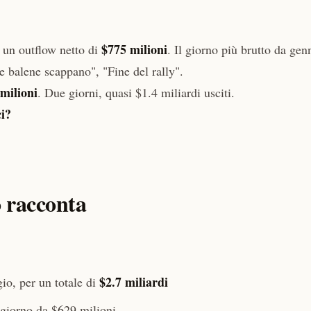
$775 milioni
 un outflow netto di
. Il giorno più brutto da gen
Le balene scappano", "Fine del rally".
milioni
. Due giorni, quasi $1.4 miliardi usciti.
i?
 racconta
$2.7 miliardi
o, per un totale di
giorno da $629 milioni