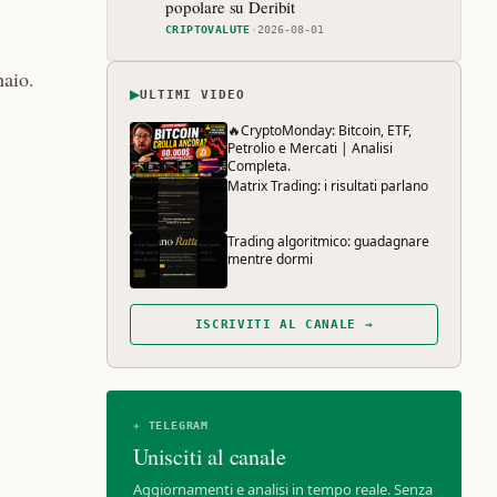
popolare su Deribit
CRIPTOVALUTE
·
2026-08-01
naio.
▶
ULTIMI VIDEO
🔥CryptoMonday: Bitcoin, ETF,
Petrolio e Mercati | Analisi
Completa.
Matrix Trading: i risultati parlano
Trading algoritmico: guadagnare
mentre dormi
ISCRIVITI AL CANALE →
✈ TELEGRAM
Unisciti al canale
Aggiornamenti e analisi in tempo reale. Senza