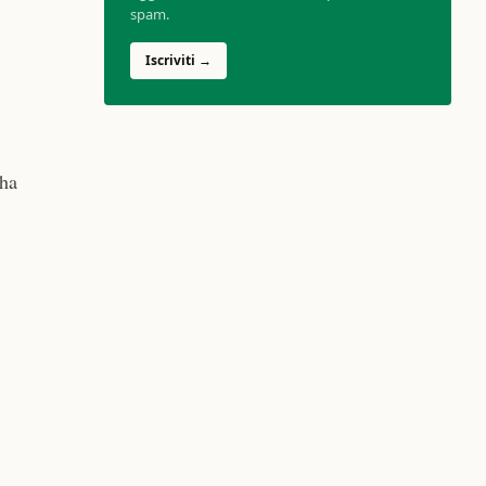
spam.
Iscriviti →
 ha