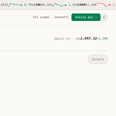
5
▲
6.70
%
LINK
$8.260
▲
1.50
%
GRAM
$1.340
▼
2.80
%
☾
Chi siamo
Contatti
Inizia qui →
2,847.32
+1.24%
INDICE CSI · 100
Cerca