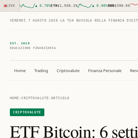
035.00
LIVE
▲
0.70
%
ETH
$1,930.29
▲
0.90
%
BNB
$590.96
VENERDÌ 7 AGOSTO 2026
·
LA TUA BUSSOLA NELLA FINANZA DIGI
EST. 2018
EDUCAZIONE FINANZIARIA
Home
Trading
Criptovalute
Finanza Personale
Rend
HOME
/
CRIPTOVALUTE
/
ARTICOLO
CRIPTOVALUTE
ETF Bitcoin: 6 sett