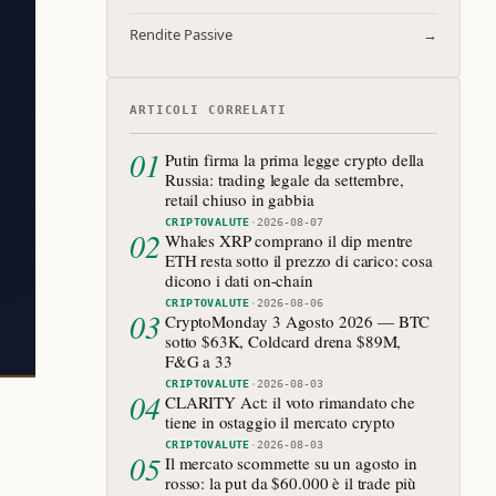
Rendite Passive
→
ARTICOLI CORRELATI
01
Putin firma la prima legge crypto della
Russia: trading legale da settembre,
retail chiuso in gabbia
CRIPTOVALUTE
·
2026-08-07
02
Whales XRP comprano il dip mentre
ETH resta sotto il prezzo di carico: cosa
dicono i dati on-chain
CRIPTOVALUTE
·
2026-08-06
03
CryptoMonday 3 Agosto 2026 — BTC
sotto $63K, Coldcard drena $89M,
F&G a 33
CRIPTOVALUTE
·
2026-08-03
04
CLARITY Act: il voto rimandato che
tiene in ostaggio il mercato crypto
CRIPTOVALUTE
·
2026-08-03
05
Il mercato scommette su un agosto in
rosso: la put da $60.000 è il trade più