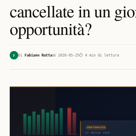
cancellate in un gi
opportunità?
F
Di
Fabiano Ratta
📅
2026-05-25
⏱
4
min di lettura