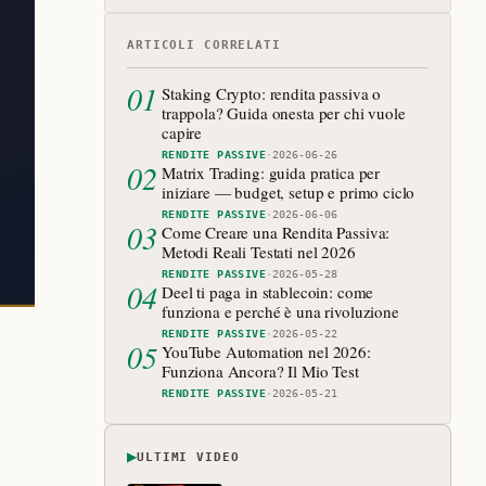
ARTICOLI CORRELATI
01
Staking Crypto: rendita passiva o
trappola? Guida onesta per chi vuole
capire
RENDITE PASSIVE
·
2026-06-26
02
Matrix Trading: guida pratica per
iniziare — budget, setup e primo ciclo
RENDITE PASSIVE
·
2026-06-06
03
Come Creare una Rendita Passiva:
Metodi Reali Testati nel 2026
RENDITE PASSIVE
·
2026-05-28
04
Deel ti paga in stablecoin: come
funziona e perché è una rivoluzione
RENDITE PASSIVE
·
2026-05-22
05
YouTube Automation nel 2026:
Funziona Ancora? Il Mio Test
RENDITE PASSIVE
·
2026-05-21
▶
ULTIMI VIDEO