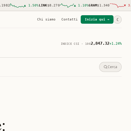
82
▲
1.50
%
LINK
$8.270
▲
1.10
%
GRAM
$1.340
▼
3.00
☾
Chi siamo
Contatti
Inizia qui →
2,847.32
+1.24%
INDICE CSI · 100
Cerca
: