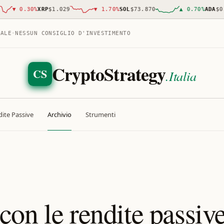
▼
0.30
%
XRP
$1.029
▼
1.70
%
SOL
$73.870
▲
0.70
%
ADA
$0.19
TALE
·
NESSUN CONSIGLIO D'INVESTIMENTO
CryptoStrategy
CS
.Italia
ite Passive
Archivio
Strumenti
on le rendite passive