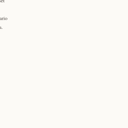
set
ario
a.