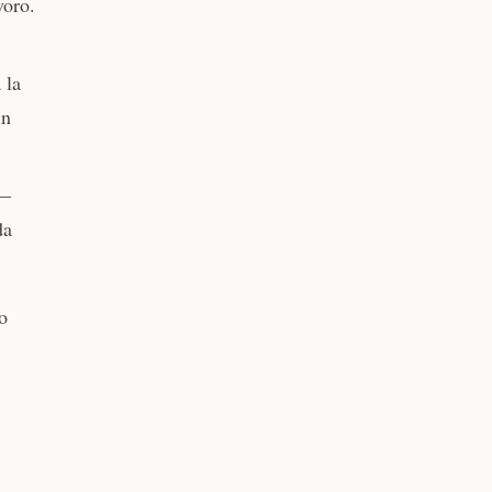
voro.
 la
un
 —
da
to