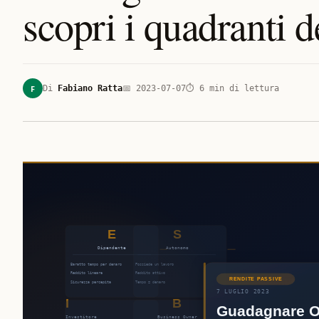
scopri i quadranti 
F
Di
Fabiano Ratta
📅
2023-07-07
⏱
6
min di lettura