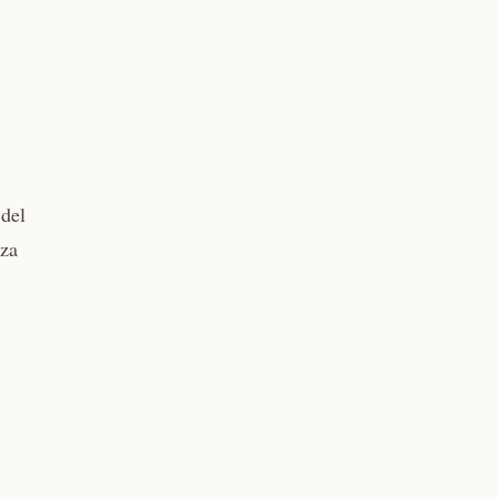
 del
nza