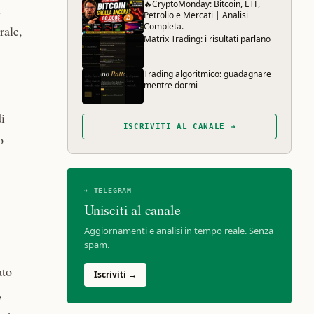
🔥CryptoMonday: Bitcoin, ETF,
i
Petrolio e Mercati | Analisi
Completa.
rale,
Matrix Trading: i risultati parlano
Trading algoritmico: guadagnare
mentre dormi
i
ISCRIVITI AL CANALE →
o
✈ TELEGRAM
Unisciti al canale
Aggiornamenti e analisi in tempo reale. Senza
spam.
ato
Iscriviti →
,