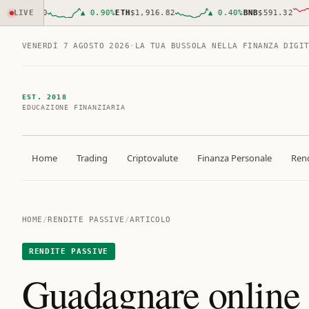
979.00
LIVE
▲
0.90
%
ETH
$1,916.82
▲
0.40
%
BNB
$591.32
VENERDÌ 7 AGOSTO 2026
·
LA TUA BUSSOLA NELLA FINANZA DIGI
EST. 2018
EDUCAZIONE FINANZIARIA
Home
Trading
Criptovalute
Finanza Personale
Rend
HOME
/
RENDITE PASSIVE
/
ARTICOLO
RENDITE PASSIVE
Guadagnare online c