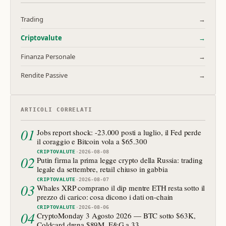
Trading
→
Criptovalute
→
Finanza Personale
→
Rendite Passive
→
ARTICOLI CORRELATI
01
Jobs report shock: -23.000 posti a luglio, il Fed perde
il coraggio e Bitcoin vola a $65.300
CRIPTOVALUTE
·
2026-08-08
02
Putin firma la prima legge crypto della Russia: trading
legale da settembre, retail chiuso in gabbia
CRIPTOVALUTE
·
2026-08-07
03
Whales XRP comprano il dip mentre ETH resta sotto il
prezzo di carico: cosa dicono i dati on-chain
CRIPTOVALUTE
·
2026-08-06
04
CryptoMonday 3 Agosto 2026 — BTC sotto $63K,
Coldcard drena $89M, F&G a 33