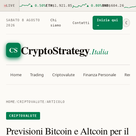
069.00
LIVE
▲
0.50
%
ETH
$1,921.85
▲
0.80
%
BNB
$604.26
SABATO 8 AGOSTO
Chi
Inizia qui
☾
Contatti
2026
siamo
→
CryptoStrategy
CS
.Italia
Home
Trading
Criptovalute
Finanza Personale
Rendit
HOME
/
CRIPTOVALUTE
/
ARTICOLO
CRIPTOVALUTE
Previsioni Bitcoin e Altcoin per il