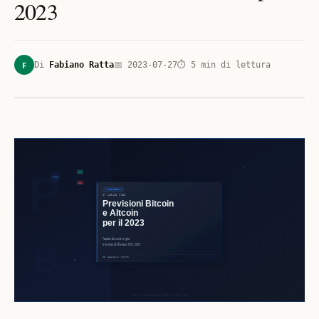
2023
F
Di
Fabiano Ratta
📅
2023-07-27
⏱
5
min di lettura