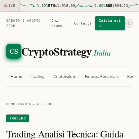
,957.00
LIVE
▲
1.10
%
ETH
$1,916.39
▲
0.60
%
BNB
$594.23
SABATO 8 AGOSTO
Chi
Inizia qui
☾
Contatti
2026
siamo
→
CryptoStrategy
CS
.Italia
Home
Trading
Criptovalute
Finanza Personale
Rendit
HOME
/
TRADING
/
ARTICOLO
TRADING
Trading Analisi Tecnica: Guida