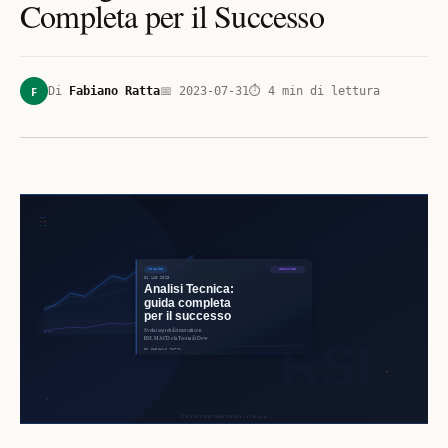
Completa per il Successo
F
Di
Fabiano Ratta
📅
2023-07-31
⏱
4
min di lettura