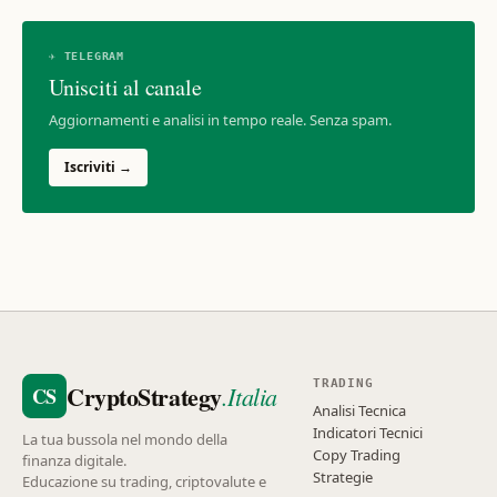
✈ TELEGRAM
Unisciti al canale
Aggiornamenti e analisi in tempo reale. Senza spam.
Iscriviti →
TRADING
CryptoStrategy
.Italia
CS
Analisi Tecnica
Indicatori Tecnici
La tua bussola nel mondo della
Copy Trading
finanza digitale.
Strategie
Educazione su trading, criptovalute e