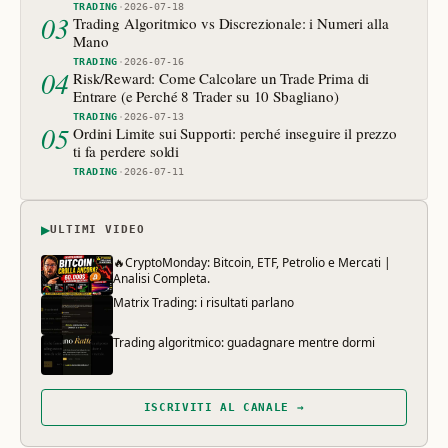
TRADING
·
2026-07-18
03
Trading Algoritmico vs Discrezionale: i Numeri alla
Mano
TRADING
·
2026-07-16
04
Risk/Reward: Come Calcolare un Trade Prima di
Entrare (e Perché 8 Trader su 10 Sbagliano)
TRADING
·
2026-07-13
05
Ordini Limite sui Supporti: perché inseguire il prezzo
ti fa perdere soldi
TRADING
·
2026-07-11
▶
ULTIMI VIDEO
🔥CryptoMonday: Bitcoin, ETF, Petrolio e Mercati |
Analisi Completa.
Matrix Trading: i risultati parlano
Trading algoritmico: guadagnare mentre dormi
ISCRIVITI AL CANALE →