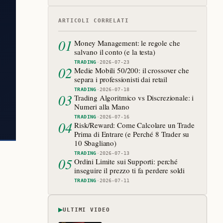
ARTICOLI CORRELATI
01
Money Management: le regole che
salvano il conto (e la testa)
TRADING
·
2026-07-23
02
Medie Mobili 50/200: il crossover che
separa i professionisti dai retail
TRADING
·
2026-07-18
03
Trading Algoritmico vs Discrezionale: i
Numeri alla Mano
TRADING
·
2026-07-16
04
Risk/Reward: Come Calcolare un Trade
Prima di Entrare (e Perché 8 Trader su
10 Sbagliano)
TRADING
·
2026-07-13
05
Ordini Limite sui Supporti: perché
inseguire il prezzo ti fa perdere soldi
TRADING
·
2026-07-11
▶
ULTIMI VIDEO