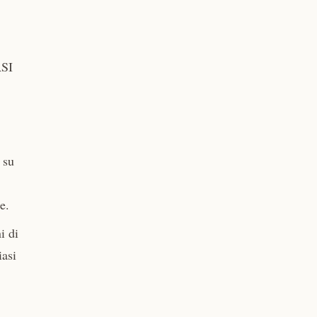
RSI
 su
e.
i di
iasi