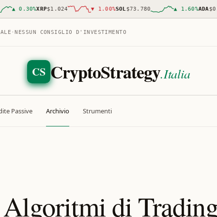
▲
0.30
%
XRP
$1.024
▼
1.00
%
SOL
$73.780
▲
1.60
%
ADA
$0.20
TALE
·
NESSUN CONSIGLIO D'INVESTIMENTO
CryptoStrategy
CS
.Italia
ite Passive
Archivio
Strumenti
 Algoritmi di Tradin