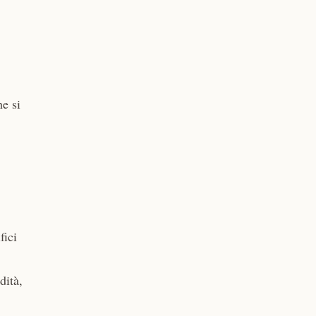
he si
fici
dità,