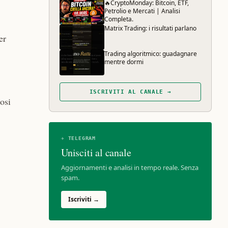
🔥CryptoMonday: Bitcoin, ETF,
Petrolio e Mercati | Analisi
Completa.
Matrix Trading: i risultati parlano
er
Trading algoritmico: guadagnare
mentre dormi
ISCRIVITI AL CANALE →
dosi
✈ TELEGRAM
Unisciti al canale
Aggiornamenti e analisi in tempo reale. Senza
spam.
Iscriviti →