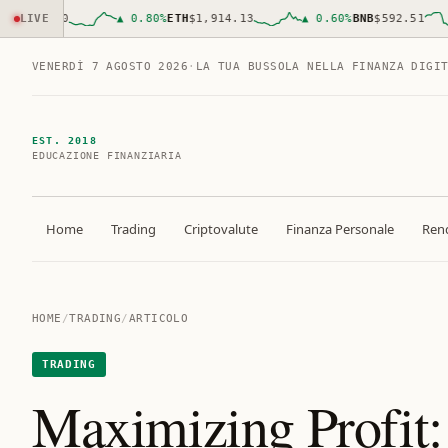
,924.00
LIVE
▲
0.80
%
ETH
$1,914.13
▲
0.60
%
BNB
$592.51
VENERDÌ 7 AGOSTO 2026
·
LA TUA BUSSOLA NELLA FINANZA DIGI
EST. 2018
EDUCAZIONE FINANZIARIA
Home
Trading
Criptovalute
Finanza Personale
Rend
HOME
/
TRADING
/
ARTICOLO
TRADING
Maximizing Profit: