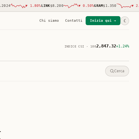
24
▼
1.80
%
LINK
$8.200
▼
0.50
%
GRAM
$1.350
▼
2.00
☾
Chi siamo
Contatti
Inizia qui →
2,847.32
+1.24%
INDICE CSI · 100
Cerca
g