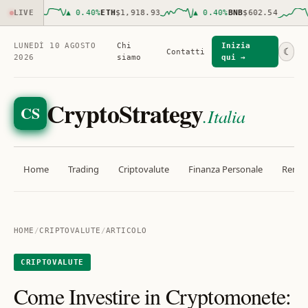
16.00
LIVE
▲
0.40
%
ETH
$1,918.93
▲
0.40
%
BNB
$602.54
▲
LUNEDÌ 10 AGOSTO
Chi
Inizia
☾
Contatti
2026
siamo
qui →
CryptoStrategy
CS
.Italia
Home
Trading
Criptovalute
Finanza Personale
Rendit
HOME
/
CRIPTOVALUTE
/
ARTICOLO
CRIPTOVALUTE
Come Investire in Cryptomonete: