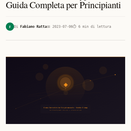
Guida Completa per Principianti
F
Di
Fabiano Ratta
📅
2023-07-06
⏱
6
min di lettura