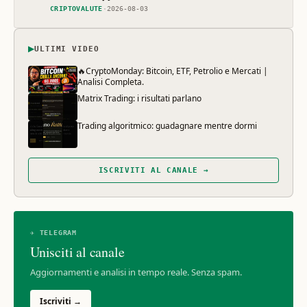
CRIPTOVALUTE
·
2026-08-03
▶
ULTIMI VIDEO
🔥CryptoMonday: Bitcoin, ETF, Petrolio e Mercati |
Analisi Completa.
Matrix Trading: i risultati parlano
Trading algoritmico: guadagnare mentre dormi
ISCRIVITI AL CANALE →
✈ TELEGRAM
Unisciti al canale
Aggiornamenti e analisi in tempo reale. Senza spam.
Iscriviti →