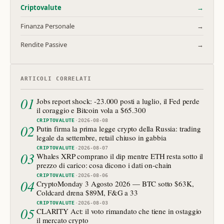
Criptovalute
→
Finanza Personale
→
Rendite Passive
→
ARTICOLI CORRELATI
01
Jobs report shock: -23.000 posti a luglio, il Fed perde
il coraggio e Bitcoin vola a $65.300
CRIPTOVALUTE
·
2026-08-08
02
Putin firma la prima legge crypto della Russia: trading
legale da settembre, retail chiuso in gabbia
CRIPTOVALUTE
·
2026-08-07
03
Whales XRP comprano il dip mentre ETH resta sotto il
prezzo di carico: cosa dicono i dati on-chain
CRIPTOVALUTE
·
2026-08-06
04
CryptoMonday 3 Agosto 2026 — BTC sotto $63K,
Coldcard drena $89M, F&G a 33
CRIPTOVALUTE
·
2026-08-03
05
CLARITY Act: il voto rimandato che tiene in ostaggio
il mercato crypto