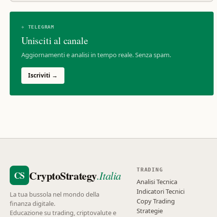
✈ TELEGRAM
Unisciti al canale
Aggiornamenti e analisi in tempo reale. Senza spam.
Iscriviti →
TRADING
CryptoStrategy
.Italia
CS
Analisi Tecnica
Indicatori Tecnici
La tua bussola nel mondo della
Copy Trading
finanza digitale.
Strategie
Educazione su trading, criptovalute e