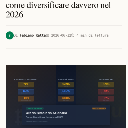
come diversificare davvero nel
2026
F
Di
Fabiano Ratta
📅
2026-06-12
⏱
4
min di lettura