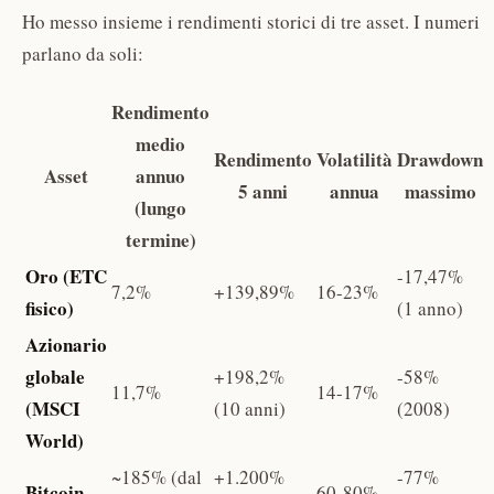
Ho messo insieme i rendimenti storici di tre asset. I numeri
parlano da soli:
Rendimento
medio
Rendimento
Volatilità
Drawdown
Asset
annuo
5 anni
annua
massimo
(lungo
termine)
Oro (ETC
-17,47%
7,2%
+139,89%
16-23%
fisico)
(1 anno)
Azionario
globale
+198,2%
-58%
11,7%
14-17%
(MSCI
(10 anni)
(2008)
World)
~185% (dal
+1.200%
-77%
Bitcoin
60-80%