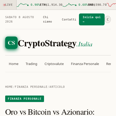
,904.00
LIVE
▲
0.90
%
ETH
$1,914.30
▲
0.60
%
BNB
$590.70
SABATO 8 AGOSTO
Chi
Inizia qui
☾
Contatti
2026
siamo
→
CryptoStrategy
CS
.Italia
Home
Trading
Criptovalute
Finanza Personale
Rendit
HOME
/
FINANZA PERSONALE
/
ARTICOLO
FINANZA PERSONALE
Oro vs Bitcoin vs Azionario: