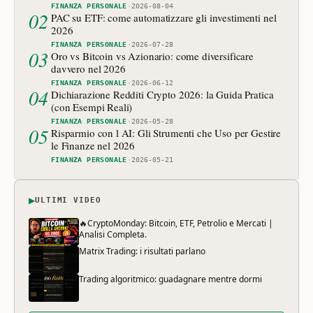
FINANZA PERSONALE
·
2026-08-04
02
PAC su ETF: come automatizzare gli investimenti nel
2026
FINANZA PERSONALE
·
2026-07-28
03
Oro vs Bitcoin vs Azionario: come diversificare
davvero nel 2026
FINANZA PERSONALE
·
2026-06-12
04
Dichiarazione Redditi Crypto 2026: la Guida Pratica
(con Esempi Reali)
FINANZA PERSONALE
·
2026-05-28
05
Risparmio con l AI: Gli Strumenti che Uso per Gestire
le Finanze nel 2026
FINANZA PERSONALE
·
2026-05-21
▶
ULTIMI VIDEO
🔥CryptoMonday: Bitcoin, ETF, Petrolio e Mercati |
Analisi Completa.
Matrix Trading: i risultati parlano
Trading algoritmico: guadagnare mentre dormi