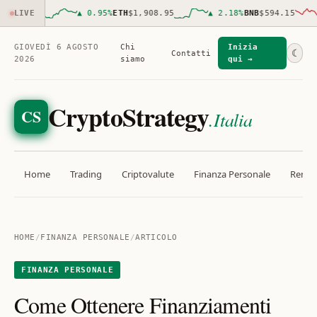
,746.00
LIVE
▲
0.95
%
ETH
$1,908.95
▲
2.18
%
BNB
$594.15
GIOVEDÌ 6 AGOSTO
Chi
Inizia
☾
Contatti
2026
siamo
qui →
CryptoStrategy
CS
.Italia
Home
Trading
Criptovalute
Finanza Personale
Rendit
HOME
/
FINANZA PERSONALE
/
ARTICOLO
FINANZA PERSONALE
Come Ottenere Finanziamenti