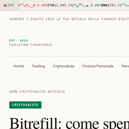
,227.00
LIVE
▼
0.40
%
ETH
$1,895.59
▲
0.00
%
BNB
$592.32
VENERDÌ 7 AGOSTO 2026
·
LA TUA BUSSOLA NELLA FINANZA DIGI
EST. 2018
EDUCAZIONE FINANZIARIA
Home
Trading
Criptovalute
Finanza Personale
Rend
HOME
/
CRIPTOVALUTE
/
ARTICOLO
CRIPTOVALUTE
Bitrefill: come spe