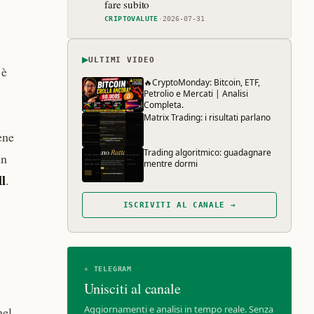
fare subito
CRIPTOVALUTE
·
2026-07-31
▶
ULTIMI VIDEO
 è
🔥CryptoMonday: Bitcoin, ETF,
Petrolio e Mercati | Analisi
Completa.
Matrix Trading: i risultati parlano
ene
Trading algoritmico: guadagnare
un
mentre dormi
ll
.
ISCRIVITI AL CANALE →
✈ TELEGRAM
Unisciti al canale
Aggiornamenti e analisi in tempo reale. Senza
nel