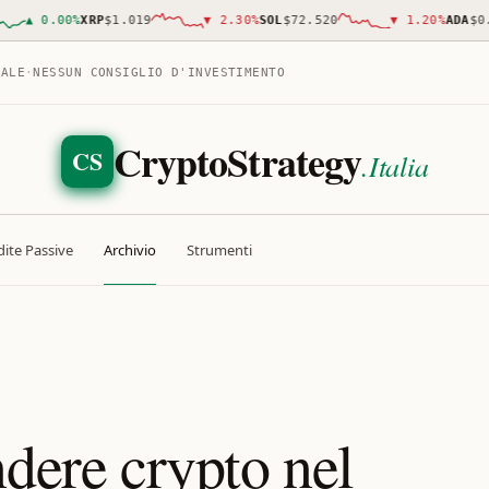
▲
0.00
%
XRP
$1.019
▼
2.30
%
SOL
$72.520
▼
1.20
%
ADA
$0.19
TALE
·
NESSUN CONSIGLIO D'INVESTIMENTO
CryptoStrategy
CS
.Italia
ite Passive
Archivio
Strumenti
ndere crypto nel