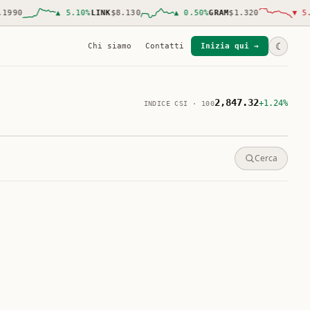
90
▲
5.10
%
LINK
$8.130
▲
0.50
%
GRAM
$1.320
▼
5.50
☾
Chi siamo
Contatti
Inizia qui →
2,847.32
+1.24%
INDICE CSI · 100
Cerca