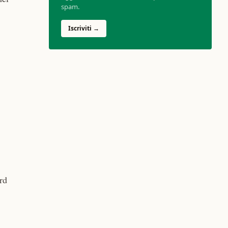
spam.
Iscriviti →
rd