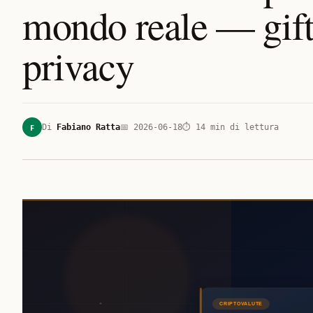
mondo reale — gift 
privacy
F
Di
Fabiano Ratta
📅
2026-06-18
⏱
14
min di lettura