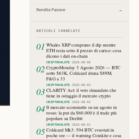
Rendite Passive
→
ARTICOLI CORRELATI
01
Whales XRP comprano il dip mentre
ETH resta sotto il prezzo di carico: cosa
dicono i dati on-chain
CRIPTOVALUTE
·
2026-08-06
02
CryptoMonday 3 Agosto 2026 — BTC
sotto $63K, Coldcard drena $89M,
F&G a 33
CRIPTOVALUTE
·
2026-08-03
03
CLARITY Act: il voto rimandato che
tiene in ostaggio il mercato crypto
CRIPTOVALUTE
·
2026-08-03
04
Il mercato scommette su un agosto in
rosso: la put da $60.000 è il trade più
popolare su Deribit
CRIPTOVALUTE
·
2026-08-01
05
Coldcard Mk3: 594 BTC svuotati in
poche ore — il warning Coinkite e cosa