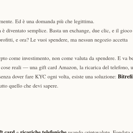
mente. Ed è una domanda più che legittima.
 è diventato semplice. Basta un exchange, due clic, e il gioco
profitti, e ora? Le vuoi spendere, ma nessun negozio accetta
crypto come investimento, non come valuta da spendere. E va b
cose reali — una gift card Amazon, la ricarica del telefono, 
Bitrefi
enza dover fare KYC ogni volta, esiste una soluzione:
utto quello che devi sapere.
ft card
ricariche telefoniche
e
usando criptovalute. Fondata 