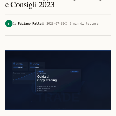
e Consigli 2023
F
Di
Fabiano Ratta
📅
2023-07-30
⏱
5
min di lettura