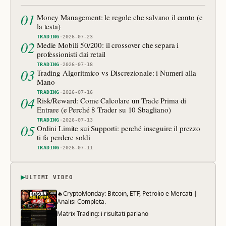
01
Money Management: le regole che salvano il conto (e
la testa)
TRADING
·
2026-07-23
02
Medie Mobili 50/200: il crossover che separa i
professionisti dai retail
TRADING
·
2026-07-18
03
Trading Algoritmico vs Discrezionale: i Numeri alla
Mano
TRADING
·
2026-07-16
04
Risk/Reward: Come Calcolare un Trade Prima di
Entrare (e Perché 8 Trader su 10 Sbagliano)
TRADING
·
2026-07-13
05
Ordini Limite sui Supporti: perché inseguire il prezzo
ti fa perdere soldi
TRADING
·
2026-07-11
▶
ULTIMI VIDEO
🔥CryptoMonday: Bitcoin, ETF, Petrolio e Mercati |
Analisi Completa.
Matrix Trading: i risultati parlano