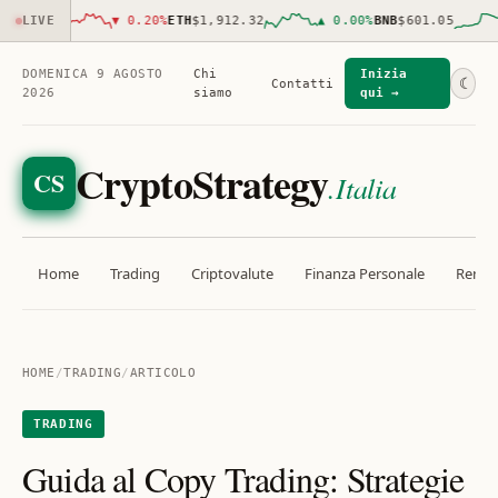
738.00
LIVE
▼
0.20
%
ETH
$1,912.32
▲
0.00
%
BNB
$601.05
DOMENICA 9 AGOSTO
Chi
Inizia
☾
Contatti
2026
siamo
qui →
CryptoStrategy
CS
.Italia
Home
Trading
Criptovalute
Finanza Personale
Rendit
HOME
/
TRADING
/
ARTICOLO
TRADING
Guida al Copy Trading: Strategie