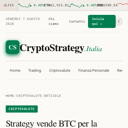
,961.00
LIVE
▲
0.40
%
ETH
$1,913.81
▲
0.40
%
BNB
$590.50
VENERDÌ 7 AGOSTO
Chi
Inizia
☾
Contatti
2026
siamo
qui →
CryptoStrategy
CS
.Italia
Home
Trading
Criptovalute
Finanza Personale
Rendit
HOME
/
CRIPTOVALUTE
/
ARTICOLO
CRIPTOVALUTE
Strategy vende BTC per la