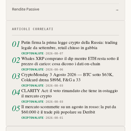
Rendite Passive
→
ARTICOLI CORRELATI
01
Putin firma la prima legge crypto della Russia: trading
legale da settembre, retail chiuso in gabbia
CRIPTOVALUTE
·
2026-08-07
02
Whales XRP comprano il dip mentre ETH resta sotto il
prezzo di carico: cosa dicono i dati on-chain
CRIPTOVALUTE
·
2026-08-06
03
CryptoMonday 3 Agosto 2026 — BTC sotto $63K,
Coldcard drena $89M, F&G a 33
CRIPTOVALUTE
·
2026-08-03
04
CLARITY Act: il voto rimandato che tiene in ostaggio
il mercato crypto
CRIPTOVALUTE
·
2026-08-03
05
Il mercato scommette su un agosto in rosso: la put da
$60.000 è il trade più popolare su Deribit
CRIPTOVALUTE
·
2026-08-01